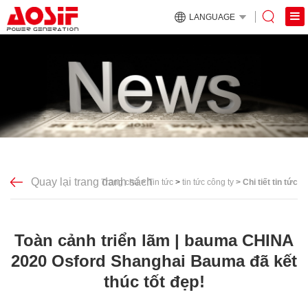
LANGUAGE
Quay lại trang danh sách
Trang chủ
>
Tin tức
>
tin tức công ty
>
Chi tiết tin tức
Toàn cảnh triển lãm | bauma CHINA
2020 Osford Shanghai Bauma đã kết
thúc tốt đẹp!