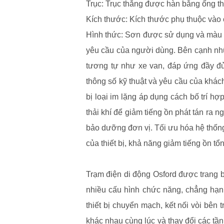
Trục: Trục thẳng được hàn bằng ống thé
Kích thước: Kích thước phụ thuộc vào 
Hình thức: Sơn được sử dụng và màu sắ
yêu cầu của người dùng. Bên cạnh nhữ
tương tự như xe van, đáp ứng đầy đủ
thông số kỹ thuật và yêu cầu của khách
bị loại im lặng áp dụng cách bố trí hợ
thải khí để giảm tiếng ồn phát tán ra n
bảo dưỡng đơn vị. Tối ưu hóa hệ thống 
của thiết bị, khả năng giảm tiếng ồn tổ
Trạm điện di động Osford được trang bị
nhiều cấu hình chức năng, chẳng hạn
thiết bị chuyển mạch, kết nối vòi bên
khác nhau cùng lúc và thay đổi các tần