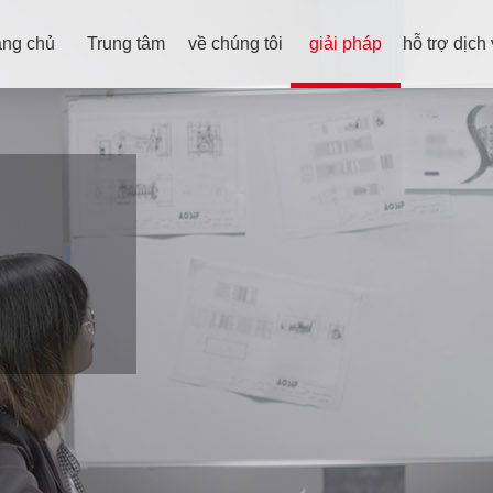
ang chủ
Trung tâm
về chúng tôi
giải pháp
hỗ trợ dịch
sản phẩm