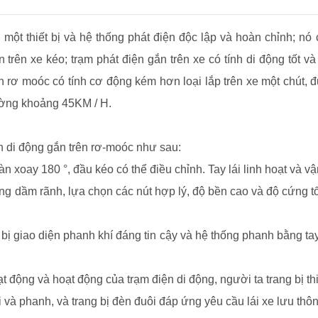
 một thiết bị và hệ thống phát điện độc lập và hoàn chỉnh; nó 
n trên xe kéo; trạm phát điện gắn trên xe có tính di động tốt v
n rơ moóc có tính cơ động kém hơn loại lắp trên xe một chút, 
hường khoảng 45KM / H.
n di động gắn trên rơ-moóc như sau:
 xoay 180 °, đầu kéo có thể điều chỉnh. Tay lái linh hoạt và vậ
g dầm rãnh, lựa chọn các nút hợp lý, độ bền cao và độ cứng t
ị giao diện phanh khí đáng tin cậy và hệ thống phanh bằng tay
 động và hoạt động của trạm điện di động, người ta trang bị thiế
 và phanh, và trang bị đèn đuôi đáp ứng yêu cầu lái xe lưu thôn