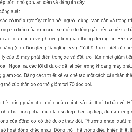
p tròn, nhỏ gọn, an toàn và đáng tin cậy.
công suất
c có thể được tùy chỉnh bởi người dùng. Văn bản và trang trí
ng ưu điểm của rơ mooc, xe điện di động gắn trên xe về cơ bả
 các tiêu chuẩn về phương tiện giao thông đường bộ. Đơn vị
 hàng (như Dongfeng Jiangling, v.v.). Có thể được thiết kế như 
p lý của tổ máy phát điện trong xe và đặt lưới tản nhiệt giảm t
goài. Ngoài ra, các lối đi được để lại bên trong khoang máy phát
giảm xóc. Bằng cách thiết kế và chế tạo một cách cẩn thận thâ
ng thể của thân xe có thể giảm tới 70 decibel.
 hệ thống phân phối điện hoàn chỉnh và các thiết bị bảo vệ. H
 như hệ thống phát điện tần số kép điện áp kép, để đáp ứng
 trong của động cơ có thể được thay đổi. Phương pháp, xuất ra
 số hoạt động khác nhau. Đồng thời, hệ thống điều khiển thiết